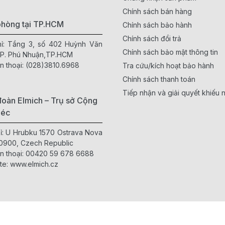
Chính sách bán hàng
phòng tại TP.HCM
Chính sách bảo hành
Chính sách đổi trả
hỉ: Tầng 3, số 402 Huỳnh Văn
Chính sách bảo mật thông tin
 P. Phú Nhuận,TP.HCM
n thoại:
(028)3810.6968
Tra cứu/kích hoạt bảo hành
Chính sách thanh toán
Tiếp nhận và giải quyết khiếu n
oàn Elmich – Trụ sở Cộng
Séc
hỉ: U Hrubku 1570 Ostrava Nova
0900, Czech Republic
n thoại:
00420 59 678 6688
te:
www.elmich.cz