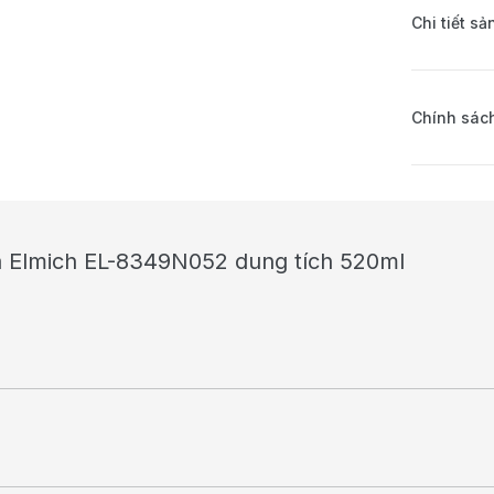
Chi tiết s
Chính sách
a Elmich EL-8349N052 dung tích 520ml