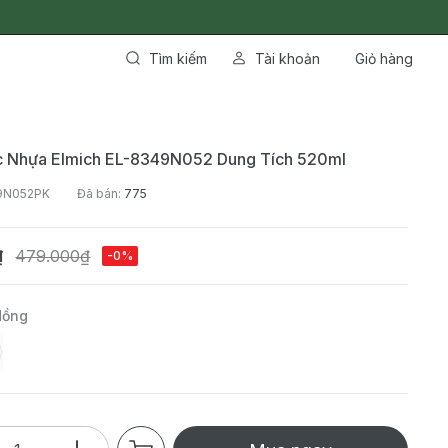
Tìm kiếm
Tài khoản
Giỏ hàng
c Nhựa Elmich EL-8349N052 Dung Tích 520ml
9N052PK
Đã bán:
775
₫
479.000₫
-0%
Hồng