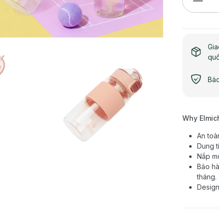
Gia
qu
Bảo
Why Elmic
An toà
Dung t
Nắp mộ
Bảo hà
tháng.
Design