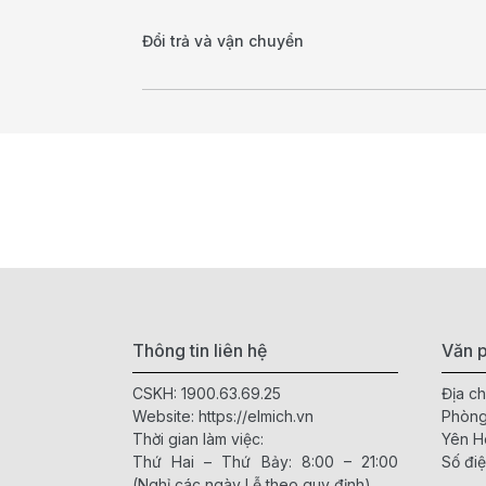
Đổi trả và vận chuyển
Thông tin liên hệ
Văn p
CSKH:
1900.63.69.25
Địa ch
Website:
https://elmich.vn
Phòng
Thời gian làm việc:
Yên H
Thứ Hai – Thứ Bảy: 8:00 – 21:00
Số điệ
(Nghỉ các ngày Lễ theo quy định)