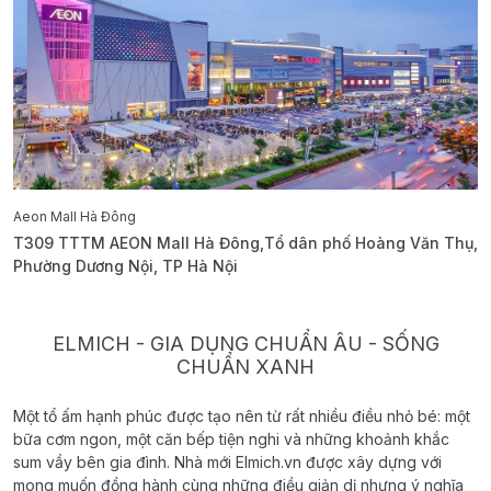
Aeon Mall Hà Đông
E
T309 TTTM AEON Mall Hà Đông,Tổ dân phố Hoàng Văn Thụ,
B
Phường Dương Nội, TP Hà Nội
T
ELMICH - GIA DỤNG CHUẨN ÂU - SỐNG
CHUẨN XANH
Một tổ ấm hạnh phúc được tạo nên từ rất nhiều điều nhỏ bé: một
bữa cơm ngon, một căn bếp tiện nghi và những khoảnh khắc
sum vầy bên gia đình. Nhà mới Elmich.vn được xây dựng với
mong muốn đồng hành cùng những điều giản dị nhưng ý nghĩa