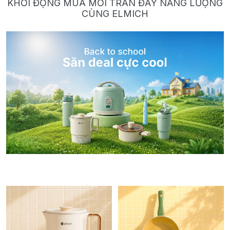
KHỞI ĐỘNG MÙA MỚI TRÀN ĐẦY NĂNG LƯỢNG
CÙNG ELMICH