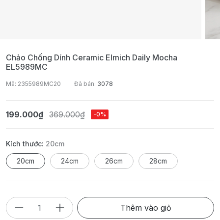
Chảo Chống Dính Ceramic Elmich Daily Mocha
EL5989MC
Mã: 2355989MC20
Đã bán:
3078
199.000₫
369.000₫
-0%
Kích thước:
20cm
20cm
24cm
26cm
28cm
Thêm vào giỏ