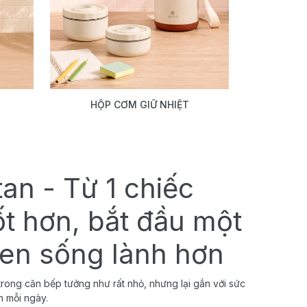
HỘP CƠM GIỮ NHIỆT
tan - Từ 1 chiếc
ốt hơn, bắt đầu một
uen sống lành hơn
rong căn bếp tưởng như rất nhỏ, nhưng lại gắn với sức
h mỗi ngày.