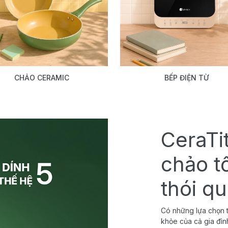
CHẢO CERAMIC
BẾP ĐIỆN TỪ
CeraTi
chảo t
thói q
Có những lựa chọn t
khỏe của cả gia đìn