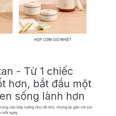
HỘP CƠM GIỮ NHIỆT
tan - Từ 1 chiếc
ốt hơn, bắt đầu một
uen sống lành hơn
rong căn bếp tưởng như rất nhỏ, nhưng lại gắn với sức
h mỗi ngày.