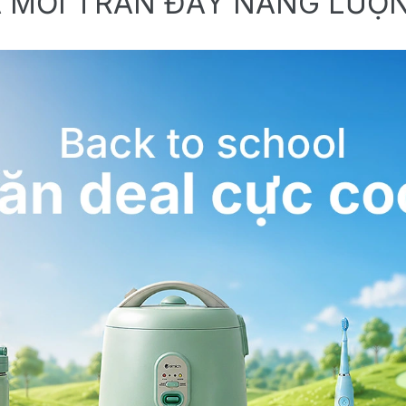
 MỚI TRÀN ĐẦY NĂNG LƯỢ