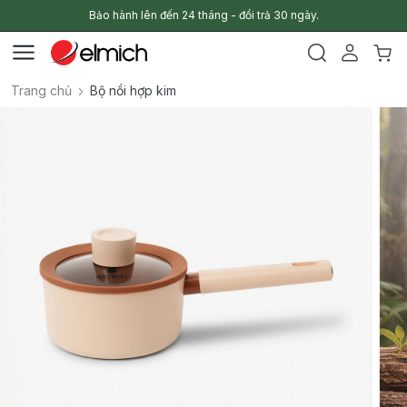
Bảo hành lên đến 24 tháng - đổi trả 30 ngày.
Trang chủ
Bộ nồi hợp kim