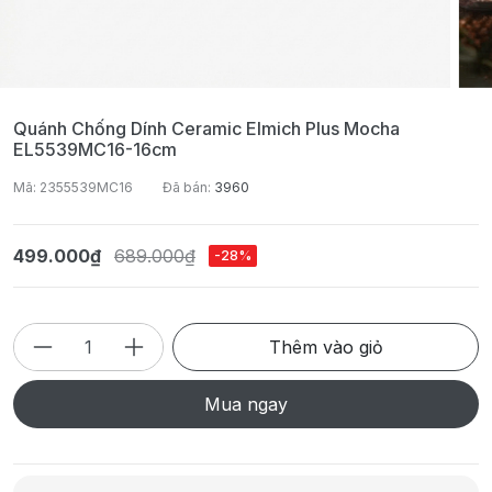
Quánh Chống Dính Ceramic Elmich Plus Mocha
EL5539MC16-16cm
Mã: 2355539MC16
Đã bán:
3960
499.000₫
689.000₫
-28%
Thêm vào giỏ
Mua ngay