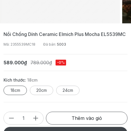
Nồi Chống Dính Ceramic Elmich Plus Mocha EL5539MC
Mã: 2355539MC18
Đã bán:
5003
589.000₫
789.000₫
-0%
Kích thước:
18cm
18cm
20cm
24cm
Thêm vào giỏ