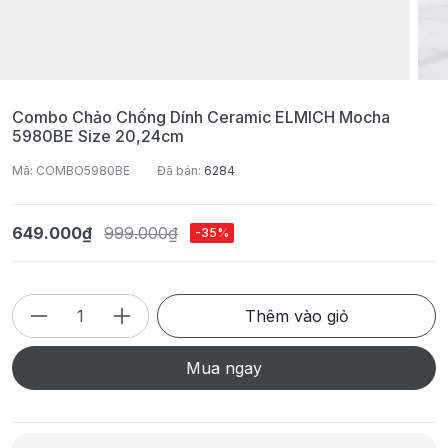
Combo Chảo Chống Dính Ceramic ELMICH Mocha
5980BE Size 20,24cm
Mã: COMBO5980BE
Đã bán:
6284
649.000₫
999.000₫
-35%
Thêm vào giỏ
Mua ngay