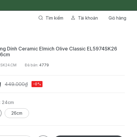
Tìm kiếm
Tài khoản
Giỏ hàng
ng Dính Ceramic Elmich Olive Classic EL5974SK26
 26cm
4SK24.CM
Đã bán:
4779
₫
449.000₫
-0%
:
24cm
26cm