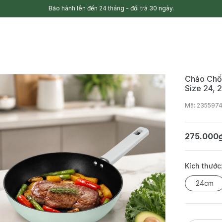
Bảo hành lên đến 24 tháng - đổi trả 30 ngày.
Chảo Chố
Size 24,
Mã: 235597
275.000
Kích thước
24cm