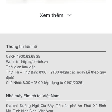
Xem thêm
Thông tin liên hệ
CSKH:
1900.63.69.25
Website:
https://elmich.vn
Thời gian làm việc:
Thứ Hai – Thứ Bảy: 8:00 – 21:00 (Nghỉ các ngày Lễ theo quy
định)
Chủ Nhật: 8:00 – 18:00 (Áp dụng từ 01/01/2026)
Nhà máy Elmich tại Việt Nam
Thao tác sử dụng đơn giản
Địa chỉ: Đường Ngô Gia Bảy, Tổ dân phố An Thái, Xã Bình
Mỹ, Tỉnh Ninh Bình, Việt Nam
Để sử dụng lọ xay tiêu cầm tay Elmich, bạn chỉ cần thực hiện