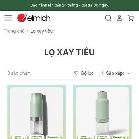
Bảo hành lên đến 24 tháng - đổi trả 30 ngày.
Trang chủ
Lọ xay tiêu
LỌ XAY TIÊU
3 sản phẩm
Bộ lọc
Sắp xếp: