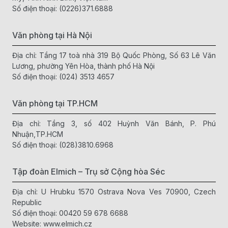
Số điện thoại:
(0226)371.6888
theo các bước sau:
Mở nắp nhựa, cho hạt tiêu vào.
Văn phòng tại Hà Nội
Bật phần trên cùng của nắp ra, hướng đầu xay xuống
dưới.
Địa chỉ: Tầng 17 toà nhà 319 Bộ Quốc Phòng, Số 63 Lê Văn
Vặn ngược chiều kim đồng hồ để bắt đầu xay.
Lương, phường Yên Hòa, thành phố Hà Nội
Số điện thoại:
(024) 3513 4657
Lọ xay tiêu Elmich có trục nghiền bằng lõi sứ, giúp xay tiêu,
muối và các loại hạt bé nhanh chóng, mịn đều và giữ được
hương vị tự nhiên. Bạn có thể điều chỉnh để cho ra các chế
Văn phòng tại TP.HCM
độ xay thô hoặc xay mịn theo ý muốn.
Địa chỉ: Tầng 3, số 402 Huỳnh Văn Bánh, P. Phú
Nhuận,TP.HCM
Số điện thoại:
(028)3810.6968
Tập đoàn Elmich – Trụ sở Cộng hòa Séc
Địa chỉ: U Hrubku 1570 Ostrava Nova Ves 70900, Czech
Republic
Số điện thoại:
00420 59 678 6688
Website:
www.elmich.cz