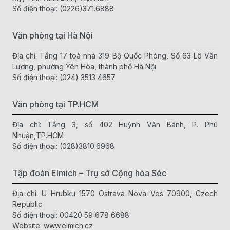
Số điện thoại:
(0226)371.6888
theo các bước sau:
Mở nắp nhựa, cho hạt tiêu vào.
Văn phòng tại Hà Nội
Bật phần trên cùng của nắp ra, hướng đầu xay xuống
dưới.
Địa chỉ: Tầng 17 toà nhà 319 Bộ Quốc Phòng, Số 63 Lê Văn
Vặn ngược chiều kim đồng hồ để bắt đầu xay.
Lương, phường Yên Hòa, thành phố Hà Nội
Số điện thoại:
(024) 3513 4657
Lọ xay tiêu Elmich có trục nghiền bằng lõi sứ, giúp xay tiêu,
muối và các loại hạt bé nhanh chóng, mịn đều và giữ được
hương vị tự nhiên. Bạn có thể điều chỉnh để cho ra các chế
Văn phòng tại TP.HCM
độ xay thô hoặc xay mịn theo ý muốn.
Địa chỉ: Tầng 3, số 402 Huỳnh Văn Bánh, P. Phú
Nhuận,TP.HCM
Số điện thoại:
(028)3810.6968
Tập đoàn Elmich – Trụ sở Cộng hòa Séc
Địa chỉ: U Hrubku 1570 Ostrava Nova Ves 70900, Czech
Republic
Số điện thoại:
00420 59 678 6688
Website:
www.elmich.cz