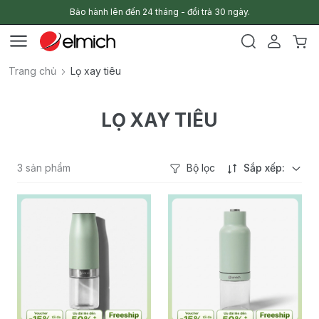
Bảo hành lên đến 24 tháng - đổi trả 30 ngày.
Trang chủ
Lọ xay tiêu
LỌ XAY TIÊU
3 sản phẩm
Bộ lọc
Sắp xếp: