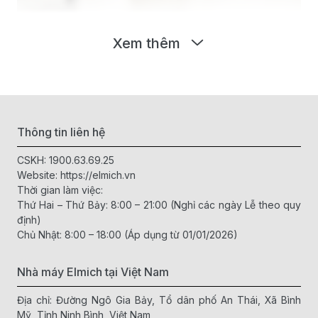
Xem thêm
Thông tin liên hệ
CSKH:
1900.63.69.25
Website:
https://elmich.vn
Thời gian làm việc:
Thứ Hai – Thứ Bảy: 8:00 – 21:00 (Nghỉ các ngày Lễ theo quy
định)
Chủ Nhật: 8:00 – 18:00 (Áp dụng từ 01/01/2026)
Nhà máy Elmich tại Việt Nam
Thao tác sử dụng đơn giản
Địa chỉ: Đường Ngô Gia Bảy, Tổ dân phố An Thái, Xã Bình
Mỹ, Tỉnh Ninh Bình, Việt Nam
Để sử dụng lọ xay tiêu cầm tay Elmich, bạn chỉ cần thực hiện