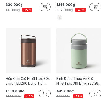
1.3L
330.000₫
1.145.000₫
449.000₫
-27%
2.079.000₫
-45%
Hộp Cơm Giữ Nhiệt Inox 304
Bình Đựng Thức Ăn Giữ
Elmich EL1290 Dung Tích
Nhiệt Inox 316 Elmich EL1289
1.8L
Dung Tích 750ml
1.180.000₫
445.000₫
1.979.000₫
-40%
869.000₫
-49%