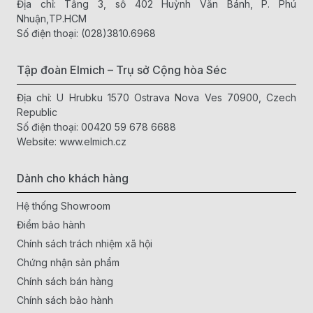
Địa chỉ: Tầng 3, số 402 Huỳnh Văn Bánh, P. Phú
Nhuận,TP.HCM
Số điện thoại:
(028)3810.6968
Tập đoàn Elmich – Trụ sở Cộng hòa Séc
Địa chỉ: U Hrubku 1570 Ostrava Nova Ves 70900, Czech
Republic
Số điện thoại:
00420 59 678 6688
Website:
www.elmich.cz
Dành cho khách hàng
Hệ thống Showroom
Điểm bảo hành
1. Thương hiệu Elmich và uy tín lâu đời
Chính sách trách nhiệm xã hội
Elmich – Hơn 30 năm kinh nghiệm
Chứng nhận sản phẩm
Elmich là thương hiệu gia dụng đến từ Cộng hòa Séc, đã có
Chính sách bán hàng
gần 30 năm phát triển và phân phối sản phẩm chất lượng tại
Chính sách bảo hành
Việt Nam, được người tiêu dùng tin tưởng.