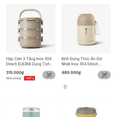
Hộp Cơm 3 Tầng Inox 304
Bình Đựng Thức Ăn Giữ
Elmich EL8388 Dung Tích
Nhiệt Inox 304 Elmich
2.1L
EL8301 Dung Tích 450ml
315.000₫
489.000₫
559.000₫
-44%