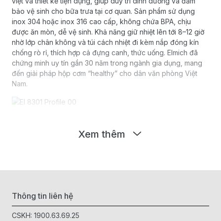
việt và thiết kế tiện dụng, giúp duy trì dinh dưỡng và đảm
bảo vệ sinh cho bữa trưa tại cơ quan. Sản phẩm sử dụng
inox 304 hoặc inox 316 cao cấp, không chứa BPA, chịu
được ăn mòn, dễ vệ sinh. Khả năng giữ nhiệt lên tới 8–12 giờ
nhờ lớp chân không và túi cách nhiệt đi kèm nắp đóng kín
chống rò rỉ, thích hợp cả đựng canh, thức uống. Elmich đã
chứng minh uy tín gần 30 năm trong ngành gia dụng, mang
đến giải pháp hộp cơm “healthy” cho dân văn phòng Việt
Nam.
Xem thêm
Thông tin liên hệ
CSKH:
1900.63.69.25