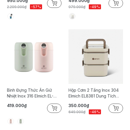
950.000₫
499.000₫
2.209.000₫
-57%
979.000₫
-49%
Bình Đựng Thức Ăn Giữ
Hộp Cơm 2 Tầng Inox 304
Nhiệt Inox 316 Elmich EL-
Elmich EL8381 Dung Tích
8019 Dung Tích 600ml
1.3L
419.000₫
350.000₫
649.000₫
-46%